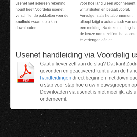
usenet met iedereen rekening
voor hoe lang u een abonnement
houdt heeft Voordelig usenet
wilt afsluiten en betaalt vooraf.
verschillende pakketten voor de
Vervolgens als het abonnement
snelheid
waarmee u kan
afloopt krijgt u automatisch van on
downloaden.
een melding. Na deze melding is
de keuze aan u zelf om het accoun
te verlengen of niet.
Usenet handleiding via Voordelig u
Gaat u liever zelf aan de slag? Dat kan! Zod
gevonden en geactiveerd kunt u aan de han
handleidingen
direct beginnen met downloade
u stap voor stap hoe u uw nieuwsgroepen opz
Downloaden via usenet is niet moeilijk, als 
onderneemt.