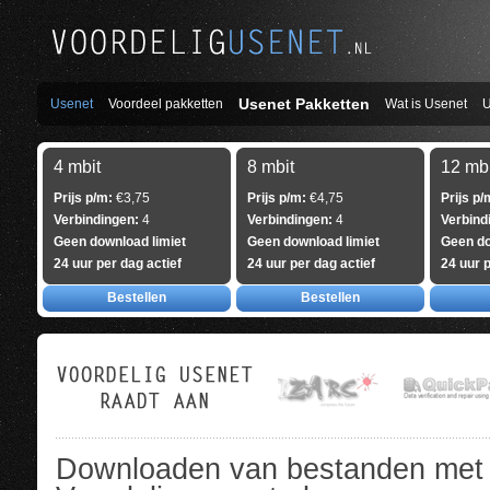
Usenet Pakketten
Usenet
Voordeel pakketten
Wat is Usenet
U
4 mbit
8 mbit
12 mbi
Prijs p/m:
€3,75
Prijs p/m:
€4,75
Prijs p/
Verbindingen:
4
Verbindingen:
4
Verbind
Geen download limiet
Geen download limiet
Geen do
24 uur per dag actief
24 uur per dag actief
24 uur p
Bestellen
Bestellen
Downloaden van bestanden met 