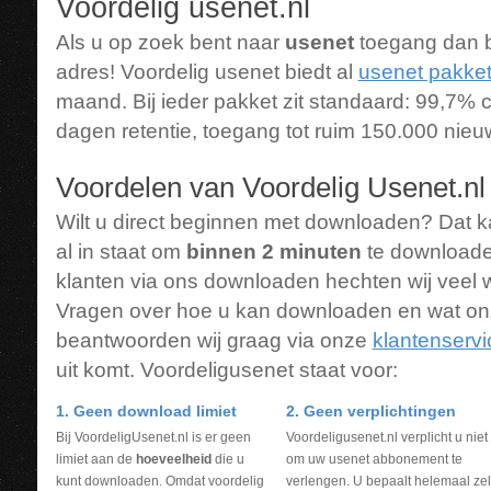
Voordelig usenet.nl
Als u op zoek bent naar
usenet
toegang dan be
adres! Voordelig usenet biedt al
usenet pakket
maand. Bij ieder pakket zit standaard: 99,7%
dagen retentie, toegang tot ruim 150.000 ni
Voordelen van Voordelig Usenet.nl
Wilt u direct beginnen met downloaden? Dat ka
al in staat om
binnen 2 minuten
te downloade
klanten via ons downloaden hechten wij veel 
Vragen over hoe u kan downloaden en wat o
beantwoorden wij graag via onze
klantenservi
uit komt. Voordeligusenet staat voor:
1. Geen download limiet
2. Geen verplichtingen
Bij VoordeligUsenet.nl is er geen
Voordeligusenet.nl verplicht u niet
limiet aan de
hoeveelheid
die u
om uw usenet abbonement te
kunt downloaden. Omdat voordelig
verlengen. U bepaalt helemaal zel