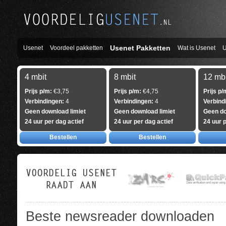
Usenet Pakketten
Usenet
Voordeel pakketten
Wat is Usenet
U
4 mbit
8 mbit
12 mbi
Prijs p/m:
€3,75
Prijs p/m:
€4,75
Prijs p/
Verbindingen:
4
Verbindingen:
4
Verbind
Geen download limiet
Geen download limiet
Geen do
24 uur per dag actief
24 uur per dag actief
24 uur p
Bestellen
Bestellen
Beste newsreader downloaden